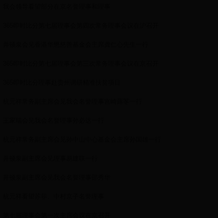
我会领导看望部分在京名誉理事和理事
365即时比分第七届理事会第四次常务理事会议在沪召开
井顿泉会见香港华懋慈善基金会主席龚仁心先生一行
365即时比分第七届理事会第三次常务理事会议在京召开
365即时比分理事赴贵州调研精准扶贫项目
杭元祥常务副主席会见我会名誉理事宫崎蕗苳一行
王家瑞会见我会名誉理事孙必达一行
杭元祥常务副主席会见孙中山中心基金会主席孙国雄一行
井顿泉副主席会见理事易建联一行
井顿泉副主席会见我会名誉理事邵秀华
杭元祥看望苏菲、中村京子名誉理事
第七届理事会第一次主席会议在京召开