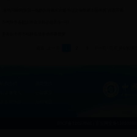
“塞纳河畔的情谊—高醇芳珍藏宋庆龄书信文物暨师生国画展”在京开幕
齐鸣秋常务副主席会见孙必达先生一行
常务副主席齐鸣秋会见香港理事费斐
首页 上一页
1
2
3
下一页
尾页
共6条/共
机构介绍
国际交流
台港澳交流
公益事业
走近宋庆龄
品牌项目
京ICP备12027846 | 京公网安备1101