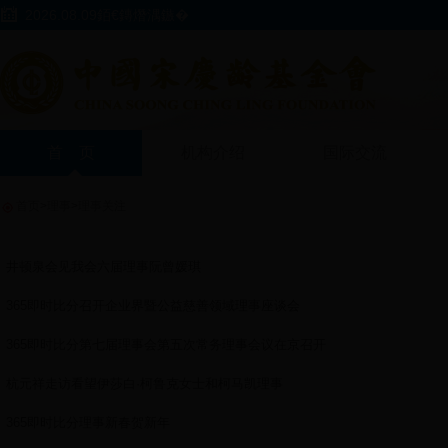
2026.08.09銆€鏄熸湡鏃�
首 页
机构介绍
国际交流
首页
>
理事
>
理事关注
井顿泉会见我会六届理事阮曾媛琪
365即时比分召开企业界暨公益慈善领域理事座谈会
365即时比分第七届理事会第五次常务理事会议在京召开
杭元祥走访看望伊莎白·柯鲁克女士和柯马凯理事
365即时比分理事新春贺新年