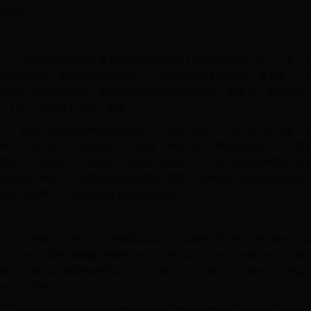
报演出。
中国平安和宋庆龄基金会明园慈善基金11年来在中国广西、广东、云
所明园学校，累计投入1800万元，让近4000名乡村学生圆了读书梦。
学生中普及竖笛艺术，组织明园学校开展艺术教学，促进孩子全面发展，
子打开了解世界艺术的一扇窗。
参加汇报演出的明园学校学生，年纪最大的已十四五岁，年纪最小的
奏了一曲《世上只有妈妈好》，表达了对在外打工母亲的思念。学生现
星星》《粉刷匠》《送别》《让世界充满爱》等。当全国各地明园学校
烈的掌声和欢呼。明园慈善基金理事长陈园与上海女企业家合唱团等合
共筑中国梦》，这也是该曲目的全国首演。
以竖笛艺术为切入点的明园项目，为乡村孩子提供了更多成长机会，
力。来自甘肃邵寨明园学校的小学生王青川花了几年时间努力练习竖笛，2
成为全国26名明园学校竖笛小乐手代表之一。王青川在汇报演出上表达
一个有用的人。
对于孩子们因为音乐而产生的变化，陈园非常欣慰。她表示，中国平