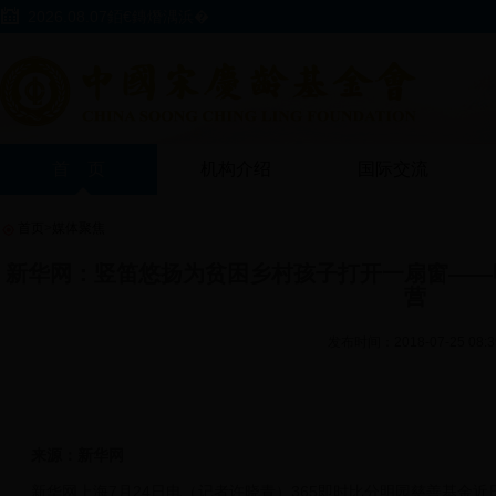
2026.08.07銆€鏄熸湡浜�
首 页
机构介绍
国际交流
首页
>
媒体聚焦
新华网：竖笛悠扬为贫困乡村孩子打开一扇窗——
营
发布时间：2018-07-25 08:3
来源：新华网
新华网上海7月24日电（记者许晓青）365即时比分明园慈善基金近日在