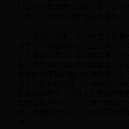
观众和小艺术家们合影互动，迟迟
还拜访了中国驻休斯顿总领事馆。
井顿泉表示，2018年是全面贯
局之年，中国特色社会主义进入了
改革开放40周年，我们以实际行动
业，助力人类命运共同体建设。中
曾在佐治亚州的梅肯市威斯里安女
力于中美友好事业。365即时比分
的精神和事业，通过人文交流特别
民间友好与合作。今后愿与朋友们
展，共谋世代友好，共创两国发展
力。