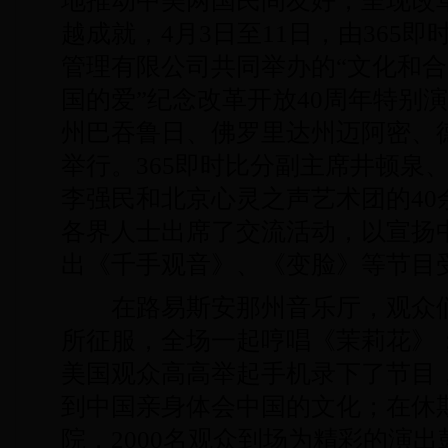
地推动中美两国民间友好，呈现改革
越成就，4月3日至11日，由365
管理有限公司共同举办的“文化和合
国的爱”纪念改革开放40周年特别
州巴吞鲁日、佛罗里达州迈阿密、
举行。365即时比分副主席井顿泉
李强民和北京心灵之声艺术团的40余
各界人士出席了交流活动，以宣扬
出《千手观音》、《变脸》等节目
在路易斯安那州音乐厅，观众们
所征服，全场一起哼唱《茉莉花》
美国观众高高举起手机录下了节目
到中国亲身体会中国的文化；在休
院，2000名观众到场为精彩的演