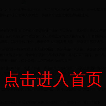
柏之中，始建于十九世纪末，为二层石木结构的美式建筑。这一别墅与
80年征得宋庆龄本人的同意，将原别墅改造成中式四层楼建筑。
那个闻名于世的“关于蒋介石背叛孙中山的‘三大政策’、篡夺革命果实的严
，由于受到蒋介石的严密监视，宋庆龄在上海的处境极为困难，于是她决心
遗愿。1927年8月下旬，宋庆龄等人悄悄离开上海，应邀前往苏联访问
庐山河西路一栋别墅赠送给大妹宋庆龄，供她来山休息之用。宋霭龄还真
们姐妹永远是姐妹。母亲给了美龄一栋小楼陪嫁，祥熙又买了两栋，你一栋
也有一份的，你不会和庐山的奇峰秀石生气吧？”
美龄的陪同下第一次上了庐山。庐山的风光暂时缓和了宋氏姐妹之间的不
点击进入首页
后，宋庆龄在新中国建立前又两上庐山，都是住在这幢别墅里。
。据文献资料记载，宋庆龄这次上庐山，也可以说是由毛泽东主席和周恩
压高等病情使毛泽东和周恩来总是牵挂于心、萦绕于怀。在此情况下，