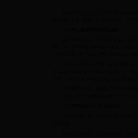
宋庆龄的别墅位于庐山牯岭东谷的苍松翠
熙的别墅比邻。该别墅由于年久失修，于19
1929年大姐赠宋庆龄庐山别墅
1927年7月14日，宋庆龄在武汉发表了
明”，宣布她不再参加国民党的工作。随后
色国家苏联，更何况去苏联也是孙中山先生的
1929年5月宋庆龄回国。宋霭龄提出将
意地劝慰宋庆龄说：“政治终归是政治，我
一栋，都在庐山，又靠在一起。父亲的遗产你
1929年6月下旬，宋庆龄在宋霭龄和宋
快，却更加坚定了宋庆龄的主张和追求。之
1953年宋庆龄将别墅捐给国家
1953年8月上旬，宋庆龄第四次上庐山
理促成的。
宋庆龄工作繁忙，加之公务缠身，她的血