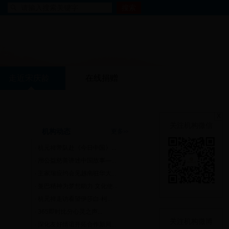
走近宋庆龄
在线捐赠
X
关注机构微信
机构动态
更多
>>
·
杭元祥带队赴《今日中国》...
·
用公益慈善讲述中国故事—...
·
王家瑞应约会见越南驻华大...
·
曼巴精神为梦想助力 文化使...
·
杭元祥走访看望伊莎白·柯...
·
365即时比分心灵之声...
关注机构微博
·
深化友好情谊开拓合作新局...