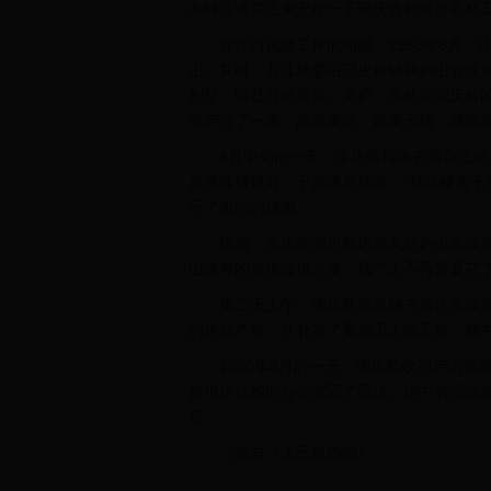
东特意请周恩来安排一下宋庆龄到南昌视察
在江西视察工作的间隙，1953年8月，江
山。其时，九江地委书记史梓铭和庐山管理
别墅，即昔日的美庐。美庐，虽然同宋庆龄
美庐住了一周，故地重游，两重天地，感慨
8月中旬的一天，宋庆龄特地去看自己的庐
员整修得很好。于是满意地说：“我这幢房子
示了衷心的感谢。
接着，宋庆龄深思熟虑地又对庐山管理局党
山休养的英模提供方便。我个人不再需要它了
第二天上午，宋庆龄指派秘书前往管理局房管
的房地产税，并补发了看房工人的工资。秘
1980年8月的一天，宋庆龄收到庐山管
龄很快让她的办公室写了回信。信中表示这
定。
（摘自《人民政协报》）