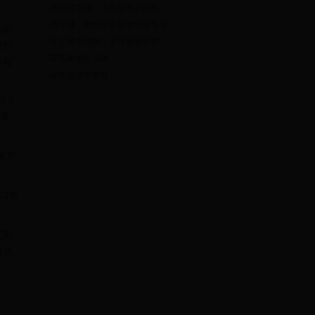
·南国都市报：宋庆龄将庐山私...
·
百年潮：我给宋庆龄做保健医生
的庐
·
文汇读书周报：宋庆龄晚年的...
好的
·
宋庆龄婚礼实录
龄在
·
宋庆龄生平爱好
作人
傅表
来庐
3年
宋庆
府决