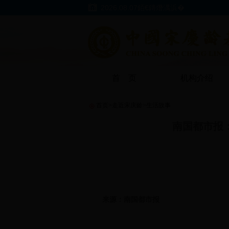
2026.08.07銆€鏄熸湡浜�
首 页
机构介绍
首页
>
走近宋庆龄
>
生活故事
南国都市报
来源：南国都市报