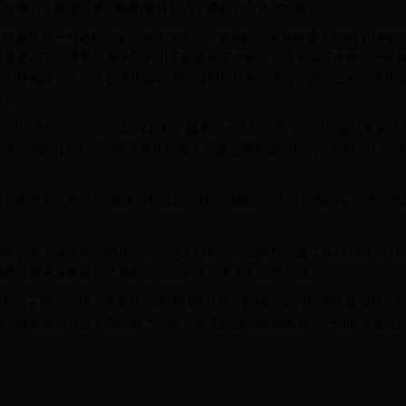
工作事宜，顺便请她到刚刚修好登山公路的庐山休息一番。
西省委第一书记杨尚奎、省主席邵式平亲自陪同宋庆龄重上阔别了18年
局党委书记沈坚早早就来到庐山车站迎接宋庆龄。管理局请宋庆龄住进最
的别墅相距很近，但是宋庆龄在民国时期却从未踏进过一步。这次，宋庆
良多。
山别墅旧居河西路51A号私墅。她看到十几年过去了，旧居被这里的工
保护得很完好啊。”随即，宋庆龄客气、谦逊地对管理局的领导和工人师
委书记沈坚说：“我决定将这栋小楼交给国家，由管理局统一管理，为
。”
科上缴了别墅的房产证明。又叫秘书向管理局补缴了从1949年至195
书还代表宋庆龄表达了请庐山收回别墅服务于人民的心愿。
理局的一封信。信上请求她允许他们将其房产拆除，他们想要另盖别墅。
房子解放后就交给人民政府了。对于房子的维修或是改造，一切由当地政