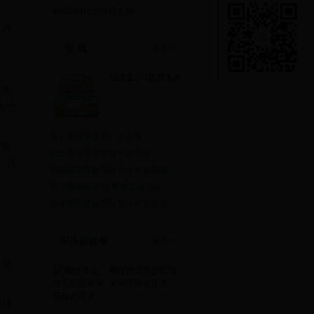
·
365即时比分访日友好...
孔祥
专 题
更多
>>
丝路童心?筑梦未来
正声
去红
。
·
第七届理事会第一次会议
情实
·
纪念爱泼斯坦诞辰一百周年
、我
·
第四届宋庆龄国际青少年交流营
·
第五届海峡论坛·两岸公益论坛
愉
·
第三届宋庆龄国际青少年交流营
宋庆龄故事
更多
>>
来总
鲍世修先生回忆面
见宋庆龄的历史
毛泽